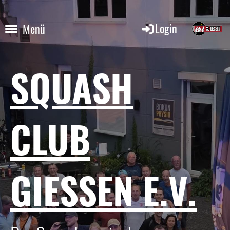
Login
Menü
SQUASH
CLUB
GIESSEN E.V.